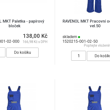
 MKT Paletka - papírový
RAVENOL MKT Pracovní odě
bloček
vel.50
138,00 Kč
skladem
001-02-000
1520215-001-02-50
166,98 Kč s DPH
Poptejte vložení