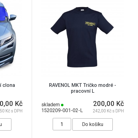
 clona
RAVENOL MKT Tričko modré -
pracovní L
0,00 Kč
200,00 Kč
skladem
1520209-001-02-L
50 Kč s DPH
242,00 Kč s DPH