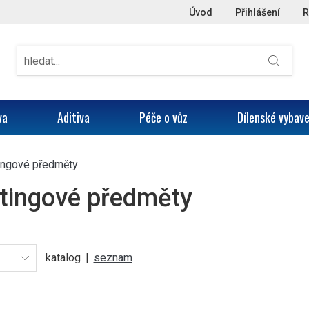
Úvod
Přihlášení
R
va
Aditiva
Péče o vůz
Dílenské vybave
ingové předměty
tingové předměty
katalog
|
seznam