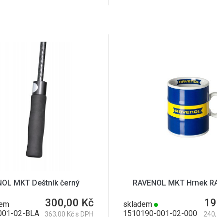
OL MKT Deštník černý
RAVENOL MKT Hrnek R
300,00 Kč
19
dem
skladem
001-02-BLA
1510190-001-02-000
363,00 Kč s DPH
240,