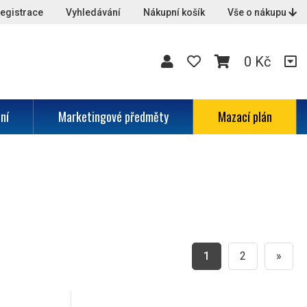
egistrace
Vyhledávání
Nákupní košík
Vše o nákupu
0 Kč
ní
Marketingové předměty
Mazací plán
1
2
»